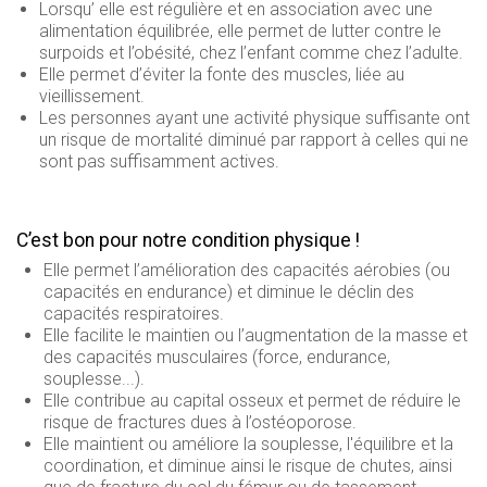
Lorsqu’ elle est régulière et en association avec une
Rugby
alimentation équilibrée, elle permet de lutter contre le
surpoids et l’obésité, chez l’enfant comme chez l’adulte.
Elle permet d’éviter la fonte des muscles, liée au
Sport de glace
vieillissement.
Les personnes ayant une activité physique suffisante ont
Squash
un risque de mortalité diminué par rapport à celles qui ne
sont pas suffisamment actives.
Taekwondo
Tennis
C’est bon pour notre condition physique !
Tennis de table
Elle permet l’amélioration des capacités aérobies (ou
capacités en endurance) et diminue le déclin des
Tir
capacités respiratoires.
Elle facilite le maintien ou l’augmentation de la masse et
Tir à l'arc
des capacités musculaires (force, endurance,
souplesse...).
Triathlon
Elle contribue au capital osseux et permet de réduire le
risque de fractures dues à l’ostéoporose.
Voile
Elle maintient ou améliore la souplesse, l'équilibre et la
coordination, et diminue ainsi le risque de chutes, ainsi
Volley