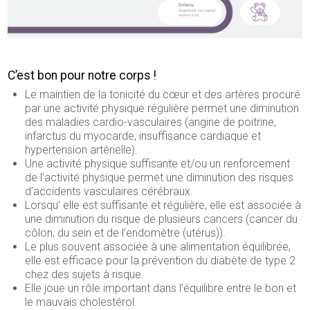
Football
Golf
Gymnastique
C’est bon pour notre corps !
Le maintien de la tonicité du cœur et des artères procuré
Handball
par une activité physique régulière permet une diminution
des maladies cardio-vasculaires (angine de poitrine,
Judo
infarctus du myocarde, insuffisance cardiaque et
hypertension artérielle).
Karaté - Aikido
Une activité physique suffisante et/ou un renforcement
de l’activité physique permet une diminution des risques
Lutte
d’accidents vasculaires cérébraux.
Lorsqu’ elle est suffisante et régulière, elle est associée à
Marche Nordique
une diminution du risque de plusieurs cancers (cancer du
côlon, du sein et de l’endomètre (utérus)).
Métiers de la forme
Le plus souvent associée à une alimentation équilibrée,
elle est efficace pour la prévention du diabète de type 2
Natation
chez des sujets à risque.
Elle joue un rôle important dans l’équilibre entre le bon et
Randonnée
le mauvais cholestérol.