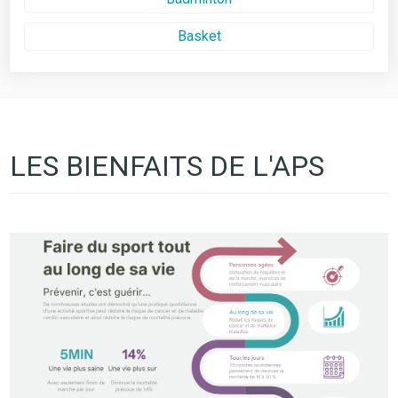
Basket
Boxe
Canoë kayak
Condition Physique / Préparation Physique
LES BIENFAITS DE L'APS
Cyclisme
Danse
Echecs
Equitation
Escalade
Escrime