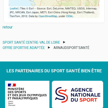
Leaflet
| Tiles © Esri -- Source: Esri, DeLorme, NAVTEQ, USGS, Intermap,
iPC, NRCAN, Esri Japan, METI, Esri China (Hong Kong), Esri (Thailand),
TomTom, 2012. Data by
OpenStreetMap
, under
ODbL
.
retour
SPORT SANTÉ CENTRE-VAL DE LOIRE
OFFRE SPORTIVE ADAPTÉE
ARNAUDSPORT'SANTÉ
LES PARTENAIRES DU SPORT SANTÉ BIEN ÊTRE